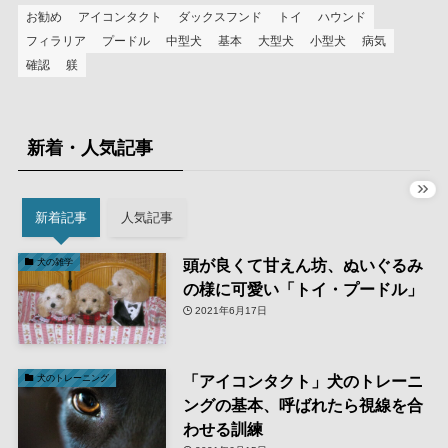
お勧め
アイコンタクト
ダックスフンド
トイ
ハウンド
フィラリア
プードル
中型犬
基本
大型犬
小型犬
病気
確認
躾
新着・人気記事
新着記事
人気記事
頭が良くて甘えん坊、ぬいぐるみ
犬の雑学
の様に可愛い「トイ・プードル」
2021年6月17日
「アイコンタクト」犬のトレーニ
犬のトレーニング
ングの基本、呼ばれたら視線を合
わせる訓練